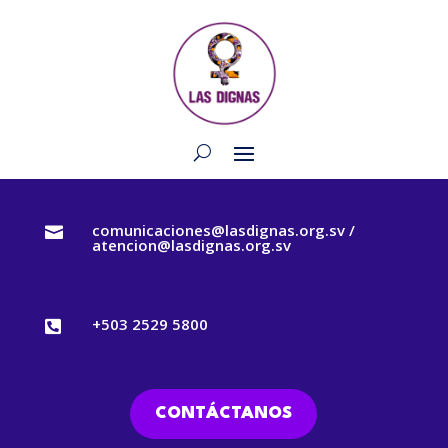
comunicaciones@lasdignas.org.sv /

atencion@lasdignas.org.sv
+503 2529 5800

CONTÁCTANOS