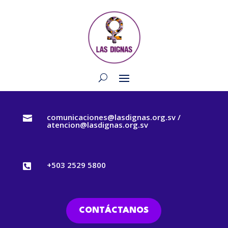
comunicaciones@lasdignas.org.sv /

atencion@lasdignas.org.sv
+503 2529 5800

CONTÁCTANOS