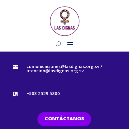
comunicaciones@lasdignas.org.sv /

atencion@lasdignas.org.sv
+503 2529 5800

CONTÁCTANOS