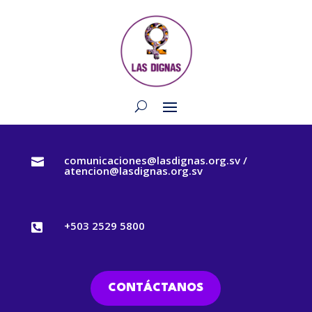
comunicaciones@lasdignas.org.sv /

atencion@lasdignas.org.sv
+503 2529 5800

CONTÁCTANOS