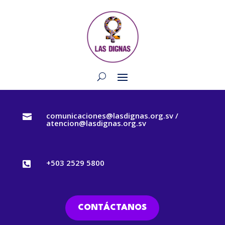
comunicaciones@lasdignas.org.sv /

atencion@lasdignas.org.sv
+503 2529 5800

CONTÁCTANOS