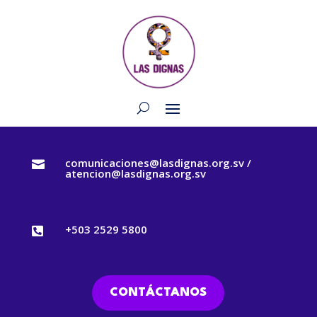
comunicaciones@lasdignas.org.sv /

atencion@lasdignas.org.sv
+503 2529 5800

CONTÁCTANOS