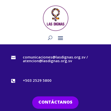
comunicaciones@lasdignas.org.sv /

atencion@lasdignas.org.sv
+503 2529 5800

CONTÁCTANOS