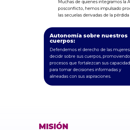
Muchas de quienes integramos la A
posconflicto, hemos impulsado proc
las secuelas derivadas de la pérdida
Autonomía sobre nuestros
cuerpos:
Defendemos el derecho de las mujeres
decidir sobre sus cuerpos, promoviendo
procesos que fortalezcan sus capacida
para tomar decisiones informadas y
alineadas con sus aspiraciones.
MISIÓN