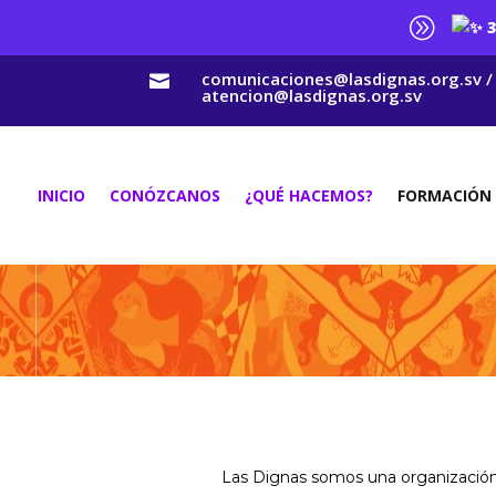
A
3
comunicaciones@lasdignas.org.sv /

atencion@lasdignas.org.sv
INICIO
CONÓZCANOS
¿QUÉ HACEMOS?
FORMACIÓN
Las Dignas somos una organización p