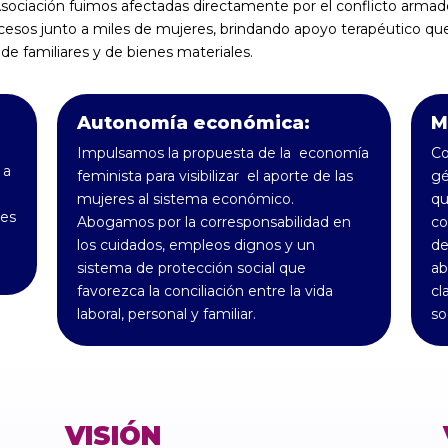
sociación fuimos afectadas directamente por el conflicto arma
esos junto a miles de mujeres, brindando apoyo terapéutico que 
 de familiares y de bienes materiales.
Autonomía económica:
M
Impulsamos la propuesta de la economía
Co
 a
feminista para visibilizar el aporte de las
gé
mujeres al sistema económico.
qu
des
Abogamos por la corresponsabilidad en
co
los cuidados, empleos dignos y un
de
sistema de protección social que
ab
favorezca la conciliación entre la vida
cl
laboral, personal y familiar.
so
VISIÓN