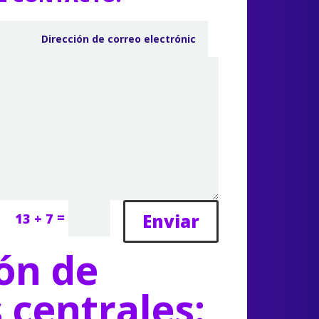
=
Enviar
13 + 7
ón de
s centrales: