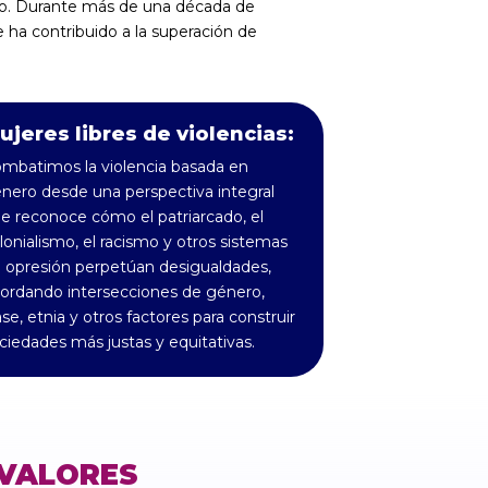
do. Durante más de una década de
ha contribuido a la superación de
ujeres libres de violencias:
mbatimos la violencia basada en
nero desde una perspectiva integral
e reconoce cómo el patriarcado, el
lonialismo, el racismo y otros sistemas
 opresión perpetúan desigualdades,
ordando intersecciones de género,
ase, etnia y otros factores para construir
ciedades más justas y equitativas.
VALORES