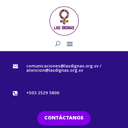
comunicaciones@lasdignas.org.sv /

atencion@lasdignas.org.sv
+503 2529 5800

CONTÁCTANOS