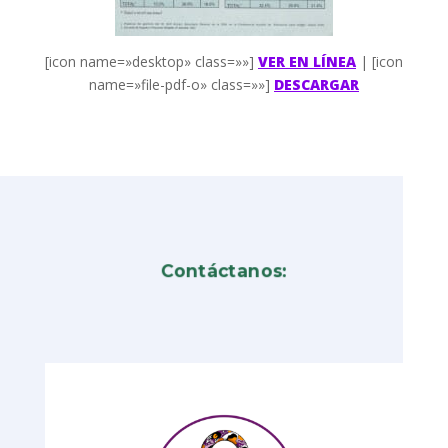
[icon name=»desktop» class=»»]
VER EN LÍNEA
| [icon
name=»file-pdf-o» class=»»]
DESCARGAR
Contáctanos: