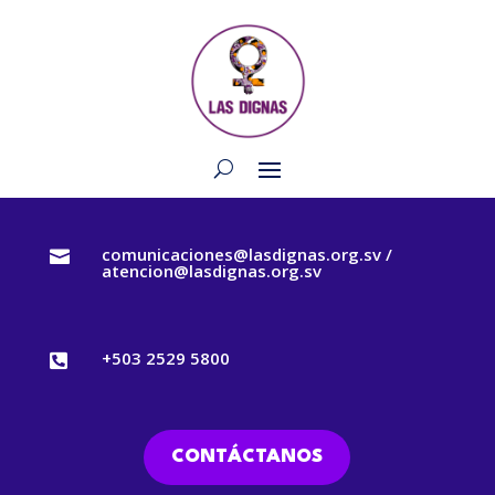
comunicaciones@lasdignas.org.sv /

atencion@lasdignas.org.sv
+503 2529 5800

CONTÁCTANOS