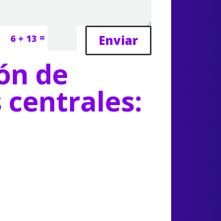
=
Enviar
6 + 13
ón de
s centrales: