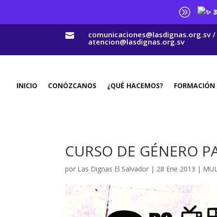
A
3
comunicaciones@lasdignas.org.sv /

atencion@lasdignas.org.sv
INICIO
CONÓZCANOS
¿QUÉ HACEMOS?
FORMACIÓN
CURSO DE GÉNERO PA
por
Las Dignas El Salvador
|
28 Ene 2013
|
MUL