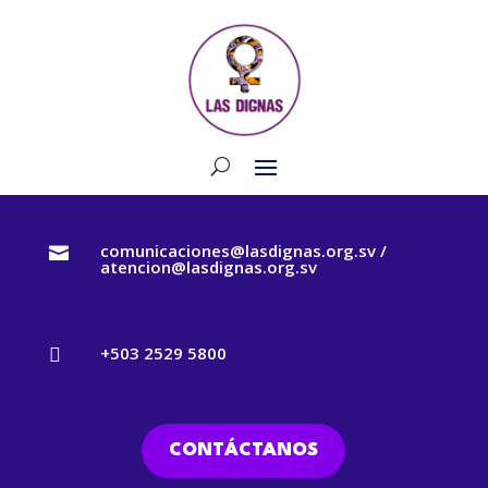
comunicaciones@lasdignas.org.sv /

atencion@lasdignas.org.sv
+503 2529 5800

CONTÁCTANOS