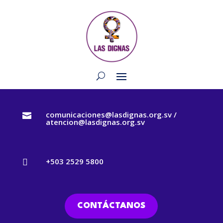
comunicaciones@lasdignas.org.sv /

atencion@lasdignas.org.sv
+503 2529 5800

CONTÁCTANOS