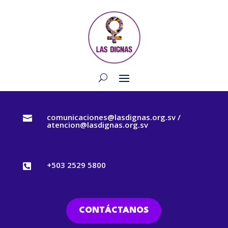
comunicaciones@lasdignas.org.sv /

atencion@lasdignas.org.sv
+503 2529 5800

CONTÁCTANOS