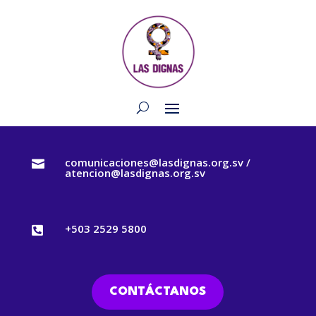
comunicaciones@lasdignas.org.sv /

atencion@lasdignas.org.sv
+503 2529 5800

CONTÁCTANOS