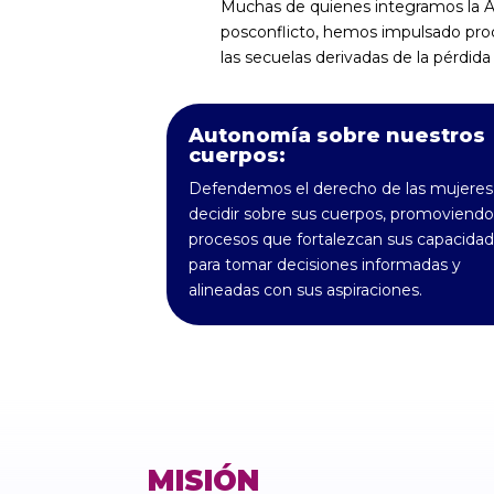
Muchas de quienes integramos la A
posconflicto, hemos impulsado proc
las secuelas derivadas de la pérdida
Autonomía sobre nuestros
cuerpos:
Defendemos el derecho de las mujeres
decidir sobre sus cuerpos, promoviendo
procesos que fortalezcan sus capacida
para tomar decisiones informadas y
alineadas con sus aspiraciones.
MISIÓN