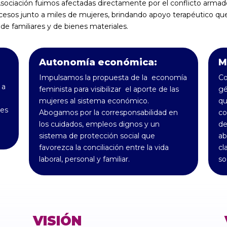
sociación fuimos afectadas directamente por el conflicto arma
esos junto a miles de mujeres, brindando apoyo terapéutico que 
 de familiares y de bienes materiales.
Autonomía económica:
M
Impulsamos la propuesta de la economía
Co
 a
feminista para visibilizar el aporte de las
gé
mujeres al sistema económico.
qu
des
Abogamos por la corresponsabilidad en
co
los cuidados, empleos dignos y un
de
sistema de protección social que
ab
favorezca la conciliación entre la vida
cl
laboral, personal y familiar.
so
VISIÓN