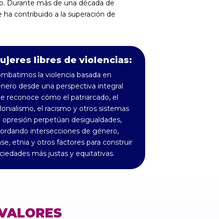
do. Durante más de una década de
ha contribuido a la superación de
ujeres libres de violencias:
mbatimos la violencia basada en
nero desde una perspectiva integral
e reconoce cómo el patriarcado, el
lonialismo, el racismo y otros sistemas
 opresión perpetúan desigualdades,
ordando intersecciones de género,
ase, etnia y otros factores para construir
ciedades más justas y equitativas.
VALORES