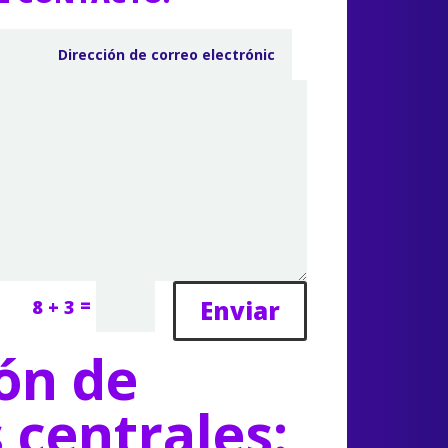
=
Enviar
8 + 3
ón de
s centrales: