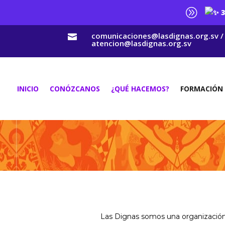
A
3
comunicaciones@lasdignas.org.sv /

atencion@lasdignas.org.sv
INICIO
CONÓZCANOS
¿QUÉ HACEMOS?
FORMACIÓN
Las Dignas somos una organización p