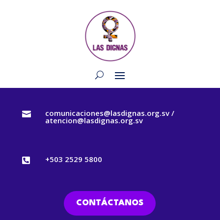
comunicaciones@lasdignas.org.sv /

atencion@lasdignas.org.sv
+503 2529 5800

CONTÁCTANOS