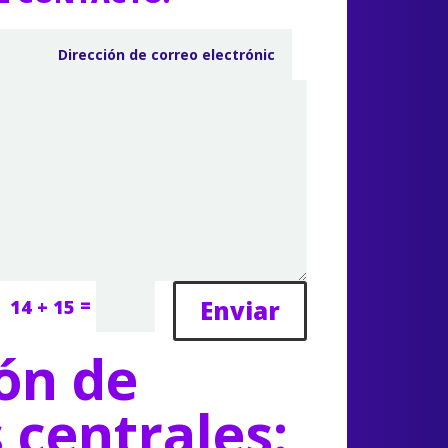
=
Enviar
14 + 15
ón de
s centrales: