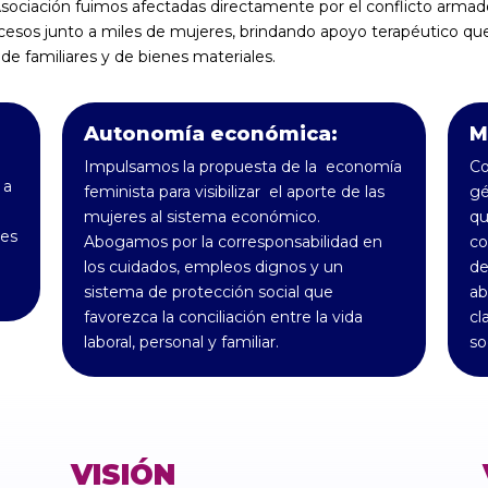
sociación fuimos afectadas directamente por el conflicto arma
esos junto a miles de mujeres, brindando apoyo terapéutico que 
 de familiares y de bienes materiales.
Autonomía económica:
M
Impulsamos la propuesta de la economía
Co
 a
feminista para visibilizar el aporte de las
gé
mujeres al sistema económico.
qu
des
Abogamos por la corresponsabilidad en
co
los cuidados, empleos dignos y un
de
sistema de protección social que
ab
favorezca la conciliación entre la vida
cl
laboral, personal y familiar.
so
VISIÓN