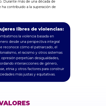
do. Durante más de una década de
ha contribuido a la superación de
ujeres libres de violencias:
mbatimos la violencia basada en
nero desde una perspectiva integral
e reconoce cómo el patriarcado, el
lonialismo, el racismo y otros sistemas
 opresión perpetúan desigualdades,
ordando intersecciones de género,
ase, etnia y otros factores para construir
ciedades más justas y equitativas.
VALORES