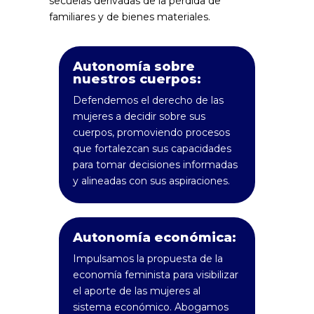
secuelas derivadas de la pérdida de
familiares y de bienes materiales.
Autonomía sobre
nuestros cuerpos:
Defendemos el derecho de las
mujeres a decidir sobre sus
cuerpos, promoviendo procesos
que fortalezcan sus capacidades
para tomar decisiones informadas
y alineadas con sus aspiraciones.
Autonomía económica:
Impulsamos la propuesta de la
economía feminista para visibilizar
el aporte de las mujeres al
sistema económico. Abogamos