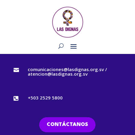
comunicaciones@lasdignas.org.sv /

atencion@lasdignas.org.sv
+503 2529 5800

CONTÁCTANOS