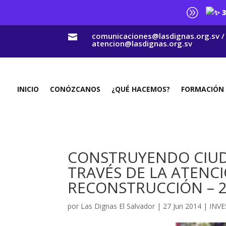
A
3
comunicaciones@lasdignas.org.sv /

atencion@lasdignas.org.sv
INICIO
CONÓZCANOS
¿QUÉ HACEMOS?
FORMACIÓN
CONSTRUYENDO CIUD
TRAVÉS DE LA ATENCI
RECONSTRUCCIÓN – 
por
Las Dignas El Salvador
|
27 Jun 2014
|
INVE