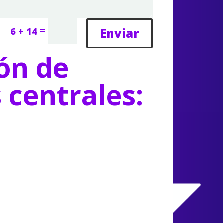
=
Enviar
6 + 14
ón de
s centrales: