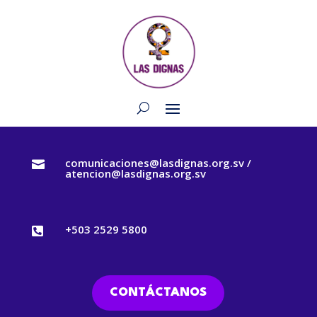
comunicaciones@lasdignas.org.sv /

atencion@lasdignas.org.sv
+503 2529 5800

CONTÁCTANOS