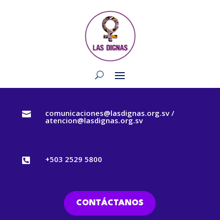
comunicaciones@lasdignas.org.sv /

atencion@lasdignas.org.sv
+503 2529 5800

CONTÁCTANOS