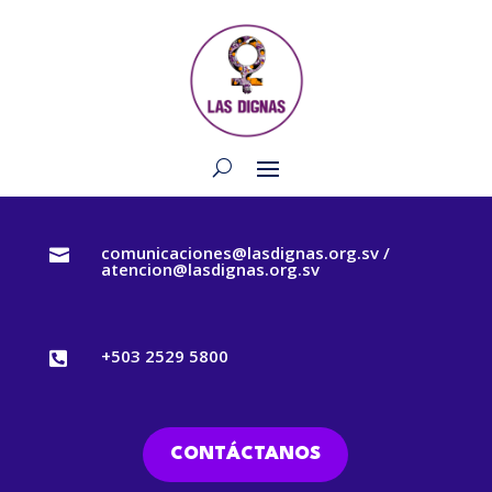
comunicaciones@lasdignas.org.sv /

atencion@lasdignas.org.sv
+503 2529 5800

CONTÁCTANOS