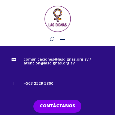
comunicaciones@lasdignas.org.sv /

atencion@lasdignas.org.sv
+503 2529 5800

CONTÁCTANOS