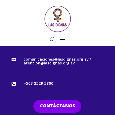
comunicaciones@lasdignas.org.sv /

atencion@lasdignas.org.sv
+503 2529 5800

CONTÁCTANOS