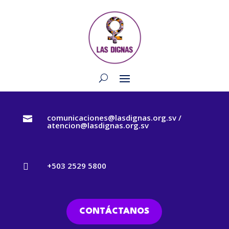
comunicaciones@lasdignas.org.sv /

atencion@lasdignas.org.sv
+503 2529 5800

CONTÁCTANOS