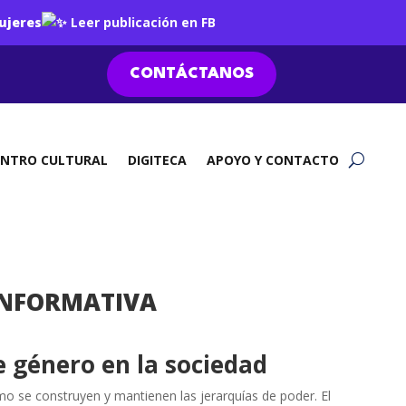
ujeres
Leer publicación en FB
CONTÁCTANOS
ENTRO CULTURAL
DIGITECA
APOYO Y CONTACTO
 INFORMATIVA
e género en la sociedad
mo se construyen y mantienen las jerarquías de poder. El