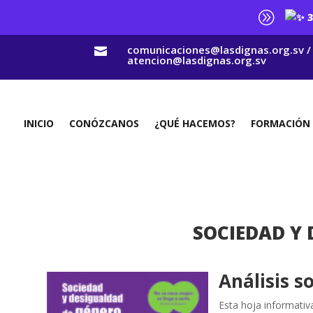
A
3
comunicaciones@lasdignas.org.sv /

atencion@lasdignas.org.sv
INICIO
CONÓZCANOS
¿QUÉ HACEMOS?
FORMACIÓN
SOCIEDAD Y 
Análisis s
Esta hoja informativ