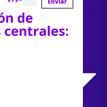
=
Enviar
9 + 9
ón de
s centrales: