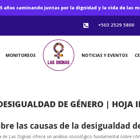
5 años caminando juntas por la dignidad y la vida de las m
+503 2529 5800

MONITOREOS
NOTICIAS Y EVENTOS
C
DESIGUALDAD DE GÉNERO | HOJA
obre las causas de la desigualdad d
a de Las Dignas ofrece un análisis sociológico fundamental sobre có