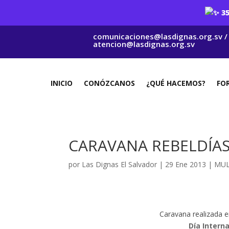
A
35
comunicaciones@lasdignas.org.sv /
atencion@lasdignas.org.sv
INICIO
CONÓZCANOS
¿QUÉ HACEMOS?
FO
CARAVANA REBELDÍAS 
por
Las Dignas El Salvador
|
29 Ene 2013
|
MUL
Caravana realizada e
Día Intern