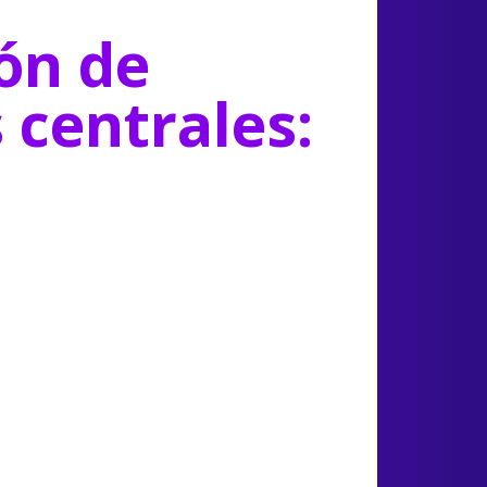
ón de
s centrales: