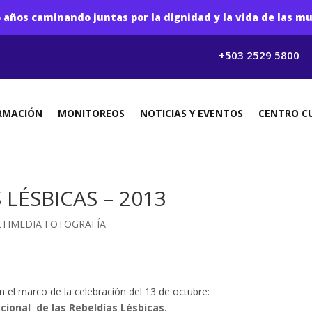
 años caminando juntas por la dignidad y la vida de las mu
+503 2529 5800
RMACIÓN
MONITOREOS
NOTICIAS Y EVENTOS
CENTRO C
LÉSBICAS – 2013
TIMEDIA FOTOGRAFÍA
n el marco de la celebración del 13 de octubre:
acional de las Rebeldías Lésbicas.