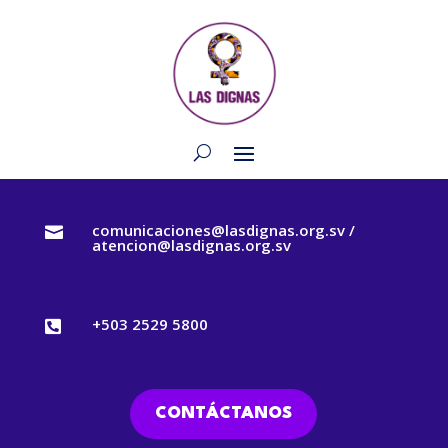
comunicaciones@lasdignas.org.sv /

atencion@lasdignas.org.sv
+503 2529 5800

CONTÁCTANOS