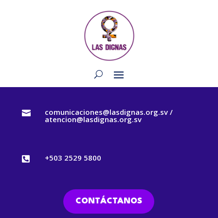
comunicaciones@lasdignas.org.sv /

atencion@lasdignas.org.sv
+503 2529 5800

CONTÁCTANOS