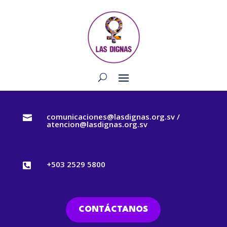
comunicaciones@lasdignas.org.sv /

atencion@lasdignas.org.sv
+503 2529 5800

CONTÁCTANOS