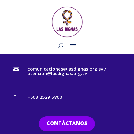
comunicaciones@lasdignas.org.sv /

atencion@lasdignas.org.sv
+503 2529 5800

CONTÁCTANOS