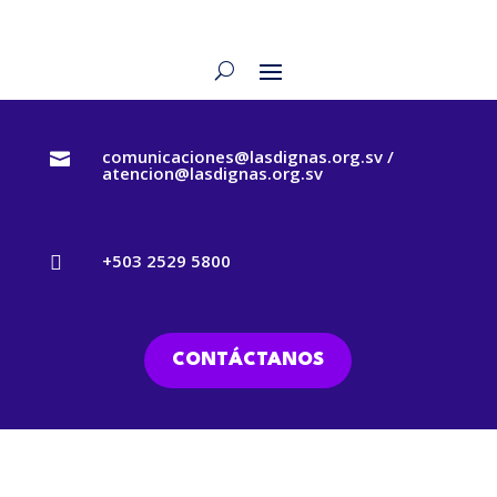
comunicaciones@lasdignas.org.sv /

atencion@lasdignas.org.sv
+503 2529 5800

CONTÁCTANOS