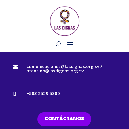
comunicaciones@lasdignas.org.sv /

atencion@lasdignas.org.sv
+503 2529 5800

CONTÁCTANOS