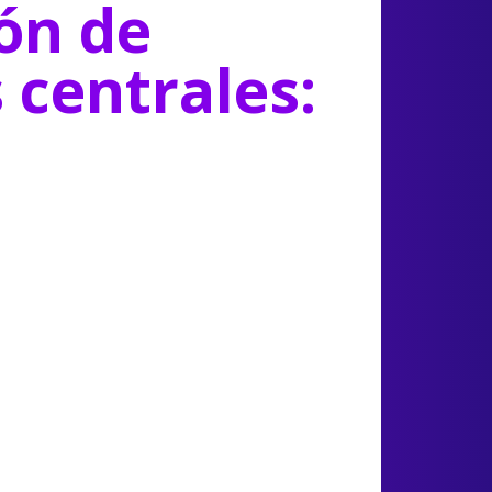
ón de
s centrales: