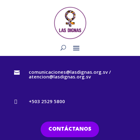
comunicaciones@lasdignas.org.sv /

atencion@lasdignas.org.sv
+503 2529 5800

CONTÁCTANOS