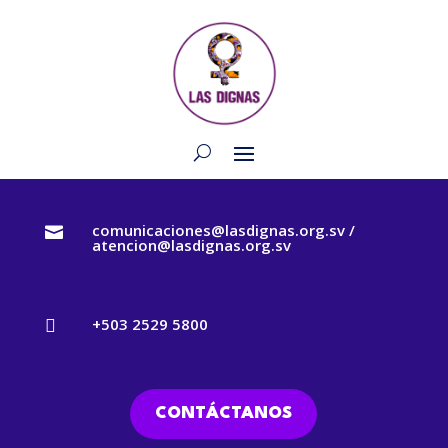
comunicaciones@lasdignas.org.sv /

atencion@lasdignas.org.sv
+503 2529 5800

CONTÁCTANOS