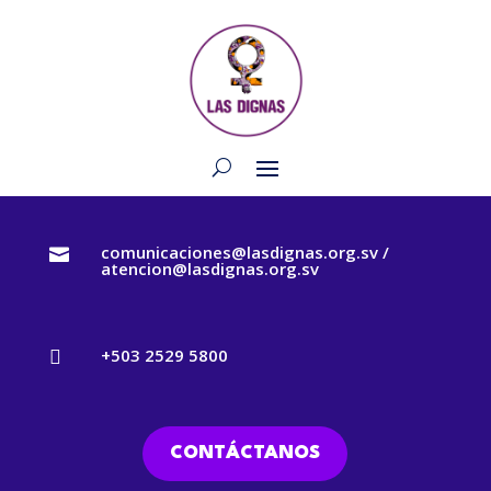
comunicaciones@lasdignas.org.sv /

atencion@lasdignas.org.sv
+503 2529 5800

CONTÁCTANOS