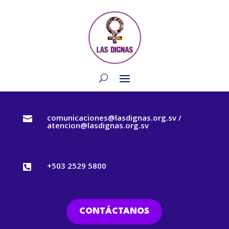
comunicaciones@lasdignas.org.sv /

atencion@lasdignas.org.sv
+503 2529 5800

CONTÁCTANOS