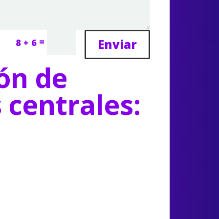
=
Enviar
8 + 6
ón de
s centrales: