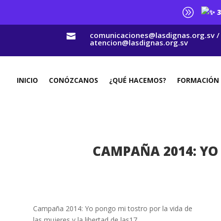
A
3
comunicaciones@lasdignas.org.sv /

atencion@lasdignas.org.sv
INICIO
CONÓZCANOS
¿QUÉ HACEMOS?
FORMACIÓN
CAMPAÑA 2014: YO 
Campaña 2014: Yo pongo mi tostro por la vida de
las mujeres y la libertad de las17