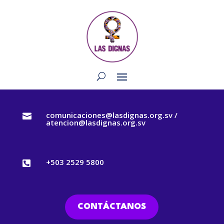
comunicaciones@lasdignas.org.sv /

atencion@lasdignas.org.sv
+503 2529 5800

CONTÁCTANOS