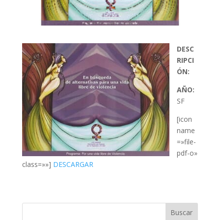
DESC
RIPCI
ÓN:
AÑO:
SF
[icon
name
=»file-
pdf-o»
class=»»]
DESCARGAR