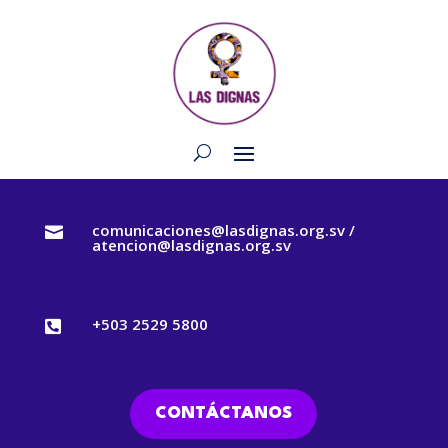
comunicaciones@lasdignas.org.sv /

atencion@lasdignas.org.sv
+503 2529 5800

CONTÁCTANOS