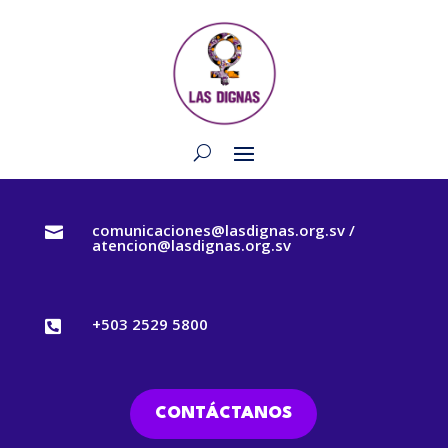
comunicaciones@lasdignas.org.sv /

atencion@lasdignas.org.sv
+503 2529 5800

CONTÁCTANOS