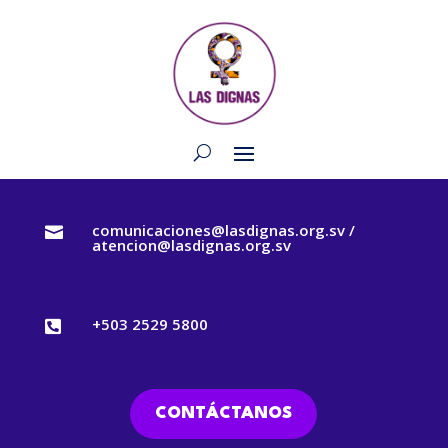
comunicaciones@lasdignas.org.sv /

atencion@lasdignas.org.sv
+503 2529 5800

CONTÁCTANOS