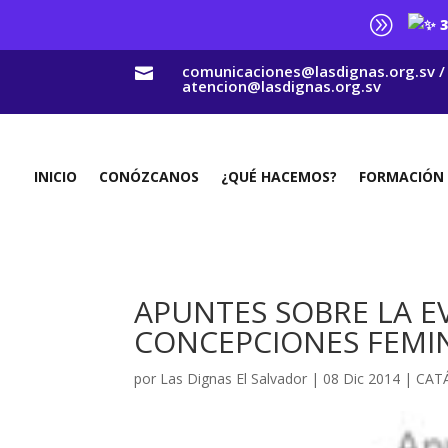
A
3
comunicaciones@lasdignas.org.sv /

atencion@lasdignas.org.sv
INICIO
CONÓZCANOS
¿QUÉ HACEMOS?
FORMACIÓN
APUNTES SOBRE LA E
CONCEPCIONES FEMIN
por
Las Dignas El Salvador
|
08 Dic 2014
|
CAT