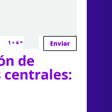
=
Enviar
1 + 6
ón de
s centrales: