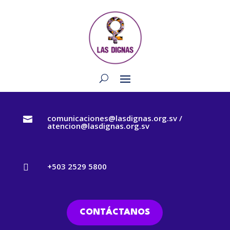
comunicaciones@lasdignas.org.sv /

atencion@lasdignas.org.sv
+503 2529 5800

CONTÁCTANOS