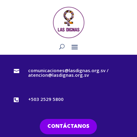
comunicaciones@lasdignas.org.sv /

atencion@lasdignas.org.sv
+503 2529 5800

CONTÁCTANOS