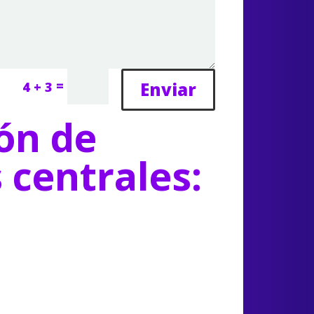
=
Enviar
4 + 3
ón de
s centrales: