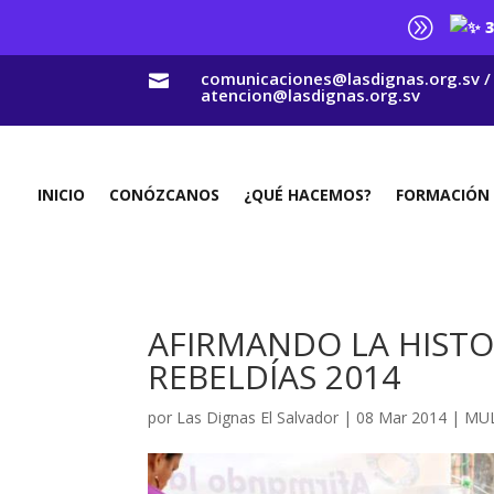
A
3
comunicaciones@lasdignas.org.sv /

atencion@lasdignas.org.sv
INICIO
CONÓZCANOS
¿QUÉ HACEMOS?
FORMACIÓN
AFIRMANDO LA HISTO
REBELDÍAS 2014
por
Las Dignas El Salvador
|
08 Mar 2014
|
MUL