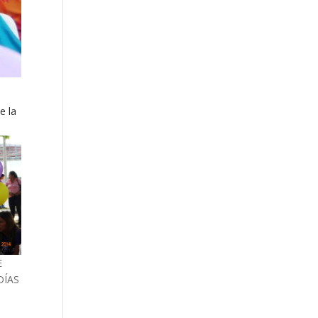
e la
E
DÍAS