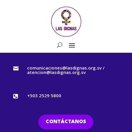
comunicaciones@lasdignas.org.sv /

atencion@lasdignas.org.sv
+503 2529 5800

CONTÁCTANOS