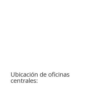
Dirección de correo
electrónico
Asunto
Mensaje
1 + 12
=
Enviar
Ubicación de oficinas
centrales: